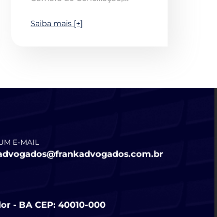
Saiba mais [+]
UM E-MAIL
advogados@frankadvogados.com.br
ador - BA CEP: 40010-000