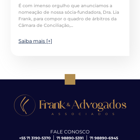
É com imenso orgulho que anunciamos a
nomeação de nossa sócia-fundadora, Dra. Lia
Frank, para compor o quadro de árbitros da
Câmara de Conciliação,...
Saiba mais [+]
FALE CONOSCO
+55 71 3190-5370
71 98890-5391
71 98890-6945